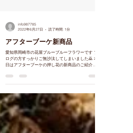
info987785
2022年6月27日
読了時間: 1分
アフターブーケ新商品
愛知県岡崎市の花屋ブルーブルーフラワーです ブ
ログの方すっかりご無沙汰してしまいました🙇 本
日はアフターブーケの押し花の新商品のご紹介で
す😊 こちらです！商品名は 「アーバンネージュ」
☆彡 真っ白の清潔感あるフレーム そしてフレーム
内のボードやマットもすべて白で統一の...