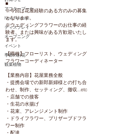
■
アフターブーケ
※今回は花屋経験のある方のみの募集
となります。
New Release
※ウェディングフラワーのお仕事の経
ディスプレイ
験者、または興味がある方歓迎いたし
オープニング
ます。
イベント
【職種】フローリスト、ウェディング
季節のお花
フラワーコーディネーター
観葉植物
【業務内容】花屋業務全般
・提携会場での新郎新婦様との打ち合
わせ、制作、セッティング、撤収...etc
・店舗での接客
・生花の水揚げ
・花束、アレンジメント制作
・ドライフラワー、プリザーブドフラ
ワー制作
・配達