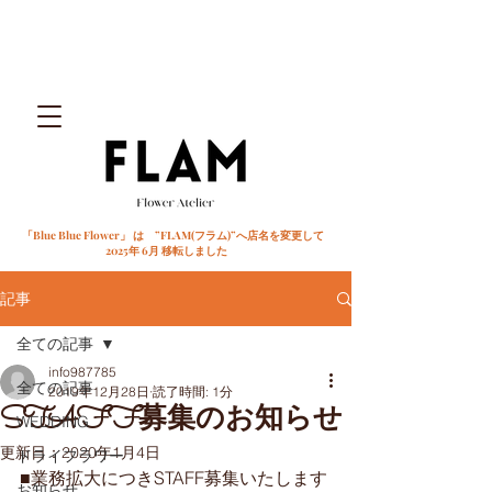
「Blue Blue Flower」 は ”FLAM(フラム)”へ店名を変更して
2025年 6月 移転しました
記事
全ての記事
info987785
全ての記事
2019年12月28日
読了時間: 1分
STAFF募集のお知らせ
WEDDING
更新日：
2020年1月4日
ドライフラワー
■業務拡大につきSTAFF募集いたします
お知らせ