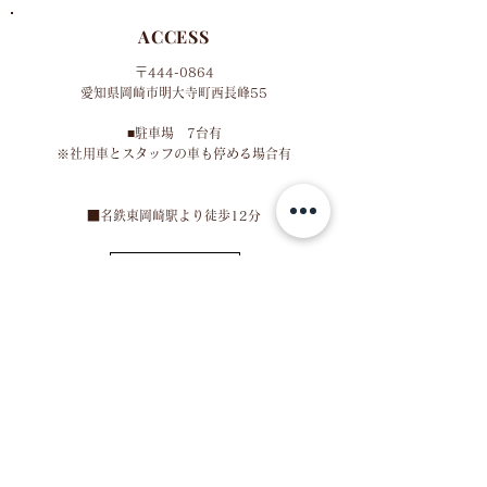
ACCESS
〒444-0864
​愛知県岡崎市明大寺町西長峰55
■​
駐車場 7台有
​※社用車とスタッフの車も停める場合有
​■名鉄東岡崎駅より徒歩12分
MAP
HOURS
※火曜定休