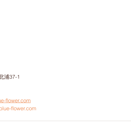
浦37-1
ue-flower.com
blue-flower.com