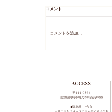
コメント
コメントを追加…
2024年 母の日のオーダー
について
ACCESS
〒444-0864
​愛知県岡崎市明大寺町西長峰55
■​
駐車場 7台有
​※社用車とスタッフの車も停める場合有