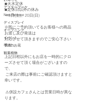
◾︎火水定休﻿ 
アフターブーケ
◾︎定休日以外の休み﻿ 
New Release
⇒5日(土)、20日(日)﻿ 
ディスプレイ
※既にご予約頂いてるお客様への商品
オープニング
お渡し及び発送は
イベント
対応させて頂きますのでご安心下さい
ませ。﻿ 
季節のお花
観葉植物
上記日程以外にもお店を一時的にクロ
ーズさせて頂く場合がございますの
で、
﻿ ご来店の際は事前にご確認頂けますと
幸いです。﻿ 
﻿ ⚠️併設カフェさんとは営業日時が異な
ります。﻿ ﻿