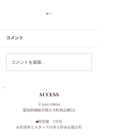
コメント
年末年始営業お知らせ
10月のお休みの
コメントを追加…
ACCESS
〒444-0864
​愛知県岡崎市明大寺町西長峰55
■​
駐車場 7台有
​※社用車とスタッフの車も停める場合有