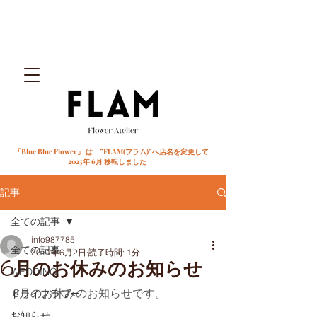
「Blue Blue Flower」 は ”FLAM(フラム)”へ店名を変更して
2025年 6月 移転しました
記事
全ての記事
info987785
全ての記事
2021年6月2日
読了時間: 1分
6月のお休みのお知らせ
WEDDING
6月のお休みのお知らせです。﻿ 
ドライフラワー
お知らせ