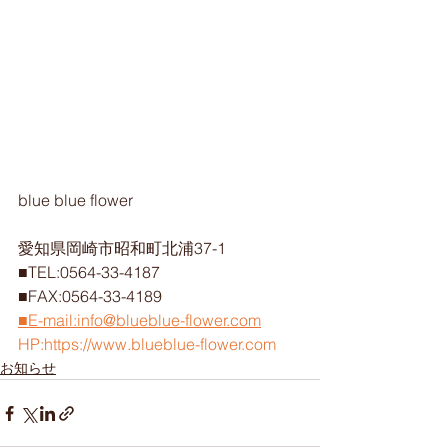
blue blue flower
愛知県岡崎市昭和町北浦37-1
■TEL:0564-33-4187
■FAX:0564-33-4189
■E-mail:info@blueblue-flower.com
HP:https://www.blueblue-flower.com
お知らせ