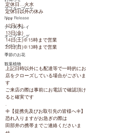
︎定休日…火水
アフターブーケ
︎定休日以外の休み
New Release
↓↓↓
12日(木)
ディスプレイ
13日(金)
オープニング
14日(土)※15時まで営業
イベント
29日(日)※13時まで営業
.
季節のお花
.
観葉植物
上記日時以外にも配達等で一時的にお
店をクローズしている場合がございま
す
ご来店の際は事前にお電話で確認頂け
ると確実です
.
𖧷【提携先及びお取引先の皆様へ𖧷】
恐れ入りますがお急ぎの際は
田部井の携帯までご連絡くださいま
せ。