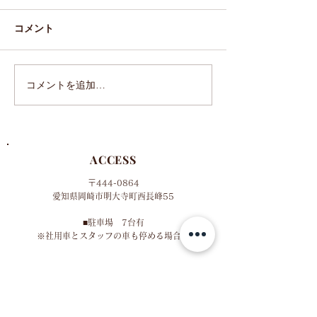
コメント
年末年始営業お知らせ
10月のお休みの
コメントを追加…
ACCESS
〒444-0864
​愛知県岡崎市明大寺町西長峰55
■​
駐車場 7台有
​※社用車とスタッフの車も停める場合有
​■名鉄東岡崎駅より徒歩12分
MAP