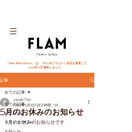
「Blue Blue Flower」 は ”FLAM(フラム)”へ店名を変更して
2025年 6月 移転しました
記事
全ての記事
info987785
全ての記事
2022年5月9日
読了時間: 1分
5月のお休みのお知らせ
WEDDING
5月のお休みのお知らせです
ドライフラワー
.
お知らせ