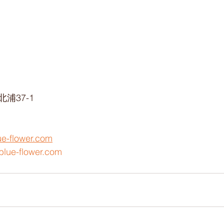
浦37-1
ue-flower.com
blue-flower.com