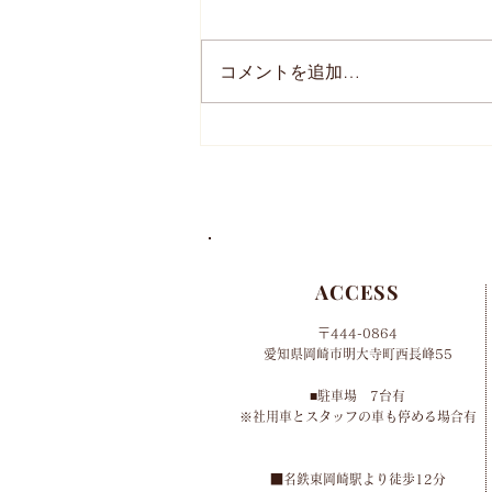
コメントを追加…
2024年 母の日のオーダー
について
ACCESS
〒444-0864
​愛知県岡崎市明大寺町西長峰55
■​
駐車場 7台有
​※社用車とスタッフの車も停める場合有
​■名鉄東岡崎駅より徒歩12分