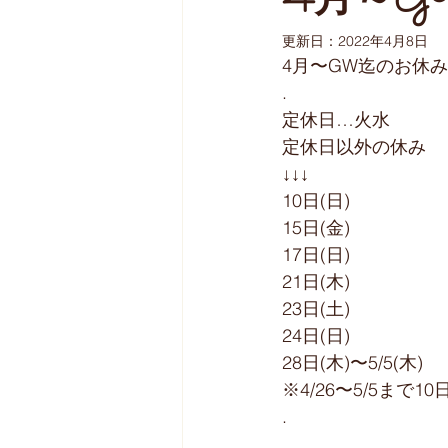
4月～G
更新日：
2022年4月8日
4月〜GW迄のお休
.
︎定休日…火水
︎定休日以外の休み
↓↓↓
10日(日)
15日(金)
17日(日)
21日(木)
23日(土)
24日(日)
28日(木)〜5/5(木)
※4/26〜5/5まで
.
.