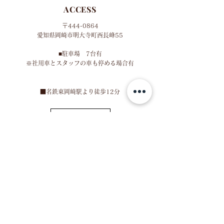
ACCESS
〒444-0864
​愛知県岡崎市明大寺町西長峰55
■​
駐車場 7台有
​※社用車とスタッフの車も停める場合有
​■名鉄東岡崎駅より徒歩12分
MAP
HOURS
※火曜定休
■営業時間