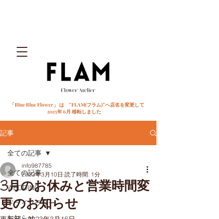
「Blue Blue Flower」 は ”FLAM(フラム)”へ店名を変更して
2025年 6月 移転しました
記事
全ての記事
info987785
全ての記事
2023年3月10日
読了時間: 1分
3月のお休みと営業時間変
WEDDING
更のお知らせ
ドライフラワー
お知らせ