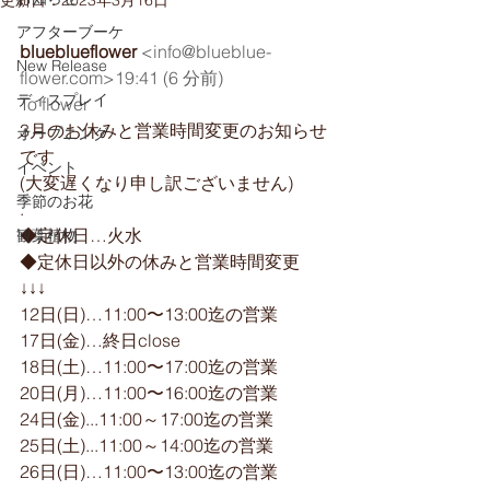
更新日：
2023年3月16日
アフターブーケ
blueblueflower
<info@blueblue-
New Release
flower.com>19:41 (6 分前)
ディスプレイ
To flower
3月のお休みと営業時間変更のお知らせ
オープニング
です
イベント
(大変遅くなり申し訳ございません)
季節のお花
.
◆定休日…火水
観葉植物
︎◆定休日以外の休みと営業時間変更
↓↓↓
12日(日)…11:00〜13:00迄の営業
17日(金)…終日close
18日(土)…11:00〜17:00迄の営業
20日(月)…11:00〜16:00迄の営業
24日(金)...11:00～17:00迄の営業
25日(土)...11:00～14:00迄の営業
26日(日)…11:00〜13:00迄の営業