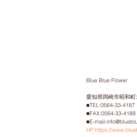
Blue Blue Flower
愛知県岡崎市昭和町北
■TEL:0564-33-4187
■FAX:0564-33-4189
■E-mail:info@bluebl
HP:https://www.blue