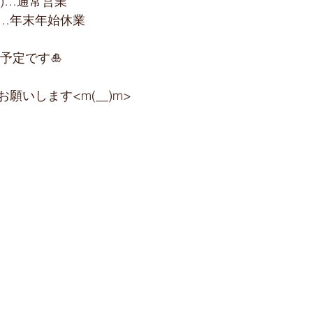
土)…通常営業﻿
)…年末年始休業﻿
業予定です﻿🎍
願いします<m(__)m>