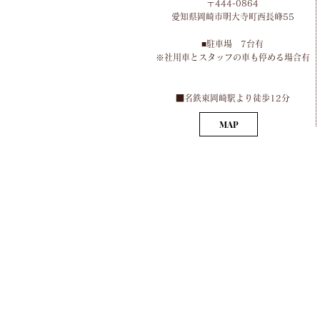
〒444-0864
​愛知県岡崎市明大寺町西長峰55
■​
駐車場 7台有
​※社用車とスタッフの車も停める場合有
​■名鉄東岡崎駅より徒歩12分
MAP