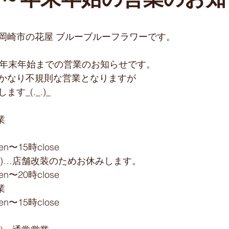
旬～年末年始の営業のお知
岡崎市の花屋 ブルーブルーフラワーです。
ら年末年始までの営業のお知らせです。
かなり不規則な営業となりますが
す_(._.)_
 ﻿
n〜15時close﻿
(金)…店舗改装のためお休みします。﻿
n〜20時close﻿
﻿
n〜15時close﻿