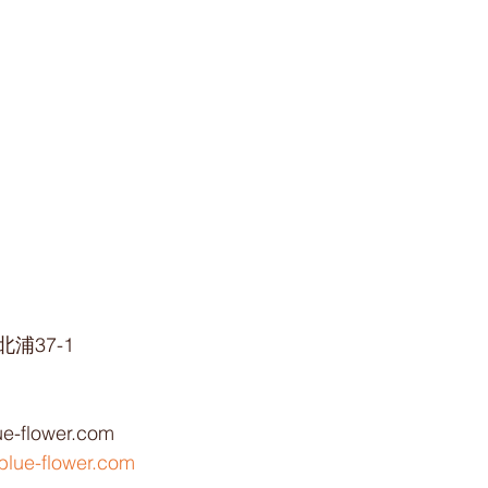
浦37-1
ue-flower.com
blue-flower.com