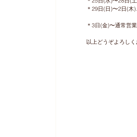
＊25日(水)〜28日(
＊29日(日)〜2日(木
﻿﻿＊3日(金)〜通常営
以上どうぞよろしくお