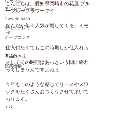
こんにちは。愛知県岡崎市の花屋 ブル
アフターブーケ
ーブルーフラワーです。
New Release
なんだか年々人気が増してくる、ミモ
ディスプレイ
ザ。
オープニング
イベント
仕入れたくてもこの時期しか仕入れら
れない、
季節のお花
そしてその時期はあっという間に終わ
観葉植物
ってしまうんですよねぇ...
今年もこのような感じでリースやスワ
ッグをたくさんおつくりさせて頂いて
おります。
↓↓↓