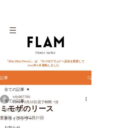
「Blue Blue Flower」 は ”FLAM(フラム)”へ店名を変更して
2025年 6月 移転しました
記事
全ての記事
info987785
全ての記事
2019年2月22日
読了時間: 1分
ミモザのリース
WEDDING
更新日：
2021年2月21日
ドライフラワー
お知らせ