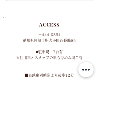
ACCESS
〒444-0864
​愛知県岡崎市明大寺町西長峰55
■​
駐車場 7台有
​※社用車とスタッフの車も停める場合有
​■名鉄東岡崎駅より徒歩12分
MAP
HOURS