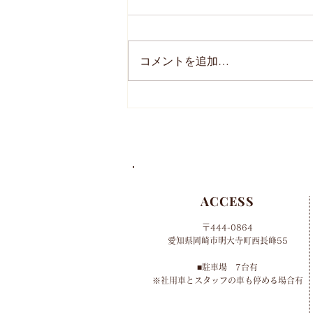
コメントを追加…
2024年 母の日のオーダー
について
ACCESS
〒444-0864
​愛知県岡崎市明大寺町西長峰55
■​
駐車場 7台有
​※社用車とスタッフの車も停める場合有