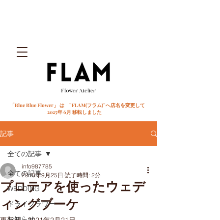
「Blue Blue Flower」 は ”FLAM(フラム)”へ店名を変更して
2025年 6月 移転しました
記事
全ての記事
info987785
全ての記事
2018年9月25日
読了時間: 2分
プロテアを使ったウェデ
WEDDING
ィングブーケ
ドライフラワー
お知らせ