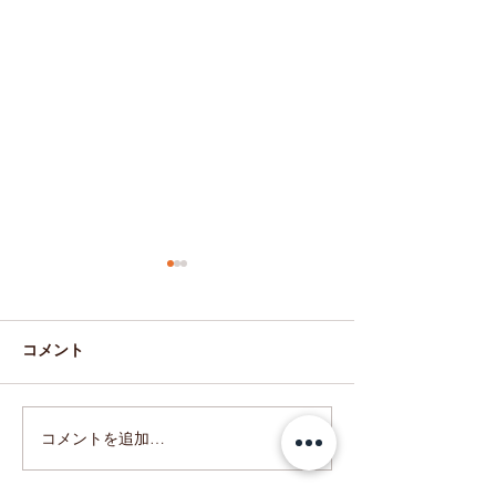
コメント
和婚の会場装花
コメントを追加…
ドライフラワーの結婚証
明書