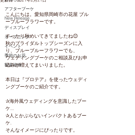
更新日：
2021年2月21日
アフターブーケ
こんにちは。愛知県岡崎市の花屋 ブル
New Release
ーブルーフラワーです。
ディスプレイ
すっかり秋めいてきてましたね😊
オープニング
秋のブライダルトップシーズンに入
イベント
り、ブルーブルーフラワーでも、
季節のお花
ウェディングブーケのご相談及びお申
込みが増えてまいりました。
観葉植物
本日は『プロテア』を使ったウェディ
ングブーケのご紹介です。
✰海外風ウェディングを意識したブー
ケ...
✰人とかぶらないインパクトあるブー
ケ.
そんなイメージにぴったりです。