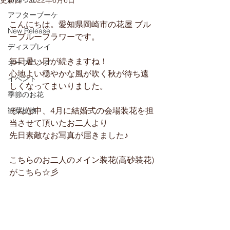
更新日：
2022年6月6日
アフターブーケ
こんにちは。愛知県岡崎市の花屋 ブル
New Release
ーブルーフラワーです。
ディスプレイ
毎日暑い日が続きますね！
オープニング
心地よい穏やかな風が吹く秋が待ち遠
イベント
しくなってまいりました。
季節のお花
そんな中、4月に結婚式の会場装花を担
観葉植物
当させて頂いたお二人より
先日素敵なお写真が届きました♪
こちらのお二人のメイン装花(高砂装花)
がこちら☆彡