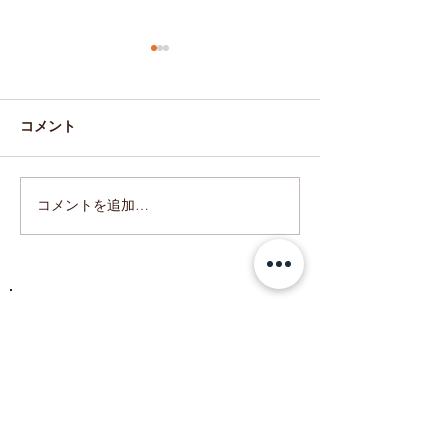
コメント
和婚の会場装花
コメントを追加…
ドライフラワーの結婚証
明書
ACCESS
〒444-0864
​愛知県岡崎市明大寺町西長峰55
■​
駐車場 7台有
​※社用車とスタッフの車も停める場合有