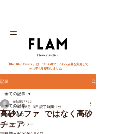
「Blue Blue Flower」 は ”FLAM(フラム)”へ店名を変更して
2025年 6月 移転しました
記事
全ての記事
info987785
全ての記事
2018年8月13日
読了時間: 1分
高砂ソファ...ではなく高砂
WEDDING
チェア
ドライフラワー
お知らせ