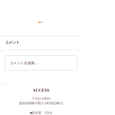
コメント
コメントを追加…
成人式、たくさんのオー
ドライフラワー
ダーありがとうございま
明書
した
ACCESS
〒444-0864
​愛知県岡崎市明大寺町西長峰55
■​
駐車場 7台有