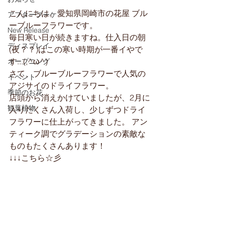
こんにちは。愛知県岡崎市の花屋 ブル
アフターブーケ
ーブルーフラワーです。
New Release
毎日寒い日が続きますね。仕入日の朝
ディスプレイ
(夜？？)はこの寒い時期が一番イやで
す...(;^ω^)
オープニング
さて、ブルーブルーフラワーで人気の
イベント
アジサイのドライフラワー。
季節のお花
店頭から消えかけていましたが、2月に
観葉植物
入りたくさん入荷し、少しずつドライ
フラワーに仕上がってきました。 アン
ティーク調でグラデーションの素敵な
ものもたくさんあります！
↓↓↓こちら☆彡