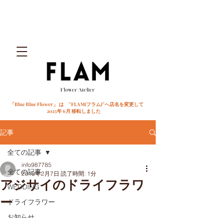
「Blue Blue Flower」 は ”FLAM(フラム)”へ店名を変更して
2025年 6月 移転しました
記事
全ての記事
info987785
全ての記事
2018年2月7日
読了時間: 1分
アジサイのドライフラワ
WEDDING
ー
ドライフラワー
お知らせ