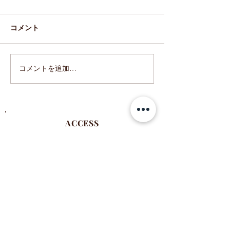
コメント
和婚の会場装花
コメントを追加…
ドライフラワーの結婚証
明書
ACCESS
〒444-0864
​愛知県岡崎市明大寺町西長峰55
■​
駐車場 7台有
​※社用車とスタッフの車も停める場合有
​■名鉄東岡崎駅より徒歩12分