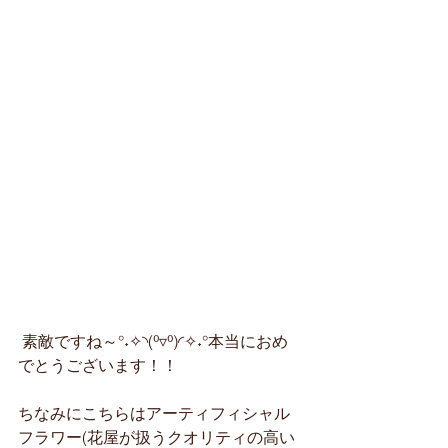
 素敵ですね～°˖✧◝(⁰▿⁰)◜✧˖°本当におめ
でとうございます！！
ちなみにこちらはアーティフィシャル
フラワー(花屋が扱うクオリティの高い