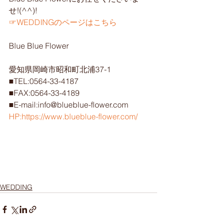
せ!(^^)!
☞WEDDINGのページはこちら
Blue Blue Flower
愛知県岡崎市昭和町北浦37-1
■TEL:0564-33-4187
■FAX:0564-33-4189
■E-mail:info@blueblue-flower.com
HP:https://www.blueblue-flower.com/
WEDDING