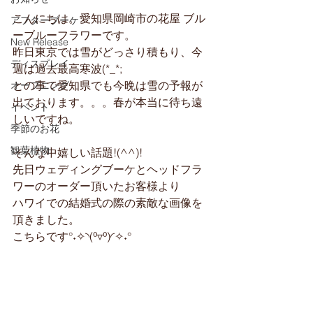
こんにちは。愛知県岡崎市の花屋 ブル
アフターブーケ
ーブルーフラワーです。
New Release
昨日東京では雪がどっさり積もり、今
ディスプレイ
週は過去最高寒波(*_*;
との事で愛知県でも今晩は雪の予報が
オープニング
出ております。。。春が本当に待ち遠
イベント
しいですね。
季節のお花
観葉植物
そんな中嬉しい話題!(^^)!
先日ウェディングブーケとヘッドフラ
ワーのオーダー頂いたお客様より
ハワイでの結婚式の際の素敵な画像を
頂きました。
こちらです°˖✧◝(⁰▿⁰)◜✧˖°