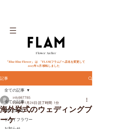
「Blue Blue Flower」 は ”FLAM(フラム)”へ店名を変更して
2025年 6月 移転しました
記事
全ての記事
info987785
全ての記事
2018年1月24日
読了時間: 1分
海外挙式のウェディングブ
WEDDING
ーケ
ドライフラワー
お知らせ