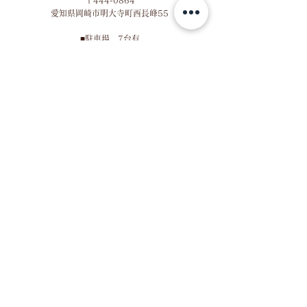
〒444-0864
​愛知県岡崎市明大寺町西長峰55
■​
駐車場 7台有
​※社用車とスタッフの車も停める場合有
​■名鉄東岡崎駅より徒歩12分
MAP
HOURS
※火曜定休
■営業時間
月：10:30～19:00
水：10:30～15:00