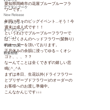
愛知県岡崎市の花屋ブルーブルーフラ
アフターブーケ
ワーです。
New Release
年明け早々のビッグイベント...そう！今
ディスプレイ
週末は成人式です！！
オープニング
というわけでブルーブルーフラワーで
イベント
は、たくさんのヘッドフラワー(髪飾り)
のオーダーを頂いております。
季節のお花
正月休みの余韻に浸ってゆる～くオシ
観葉植物
ゴト、、、？？
なーんてことは全くできずの嬉しい悲
鳴(;^_^A
まずは本日、生花以外(ドライフラワー
とプリザーブドフラワー)のオーダーの
お客様へのお渡し準備中。
こんなかんじです↓↓↓