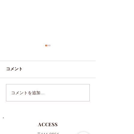
コメント
コメントを追加…
2019年 母の日のオーダー
アフターブーケ
について
ンペーン【2019
月挙式のお客様
ACCESS