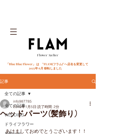
「Blue Blue Flower」 は ”FLAM(フラム)”へ店名を変更して
2025年 6月 移転しました
記事
全ての記事
info987785
全ての記事
2018年1月5日
読了時間: 2分
ヘッドパーツ(髪飾り)
WEDDING
ドライフラワー
あけましておめでとうございます！！
お知らせ