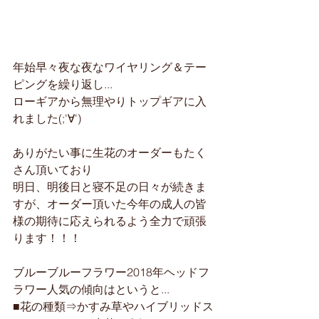
年始早々夜な夜なワイヤリング＆テー
ピングを繰り返し...
ローギアから無理やりトップギアに入
れました(;'∀')
ありがたい事に生花のオーダーもたく
さん頂いており
明日、明後日と寝不足の日々が続きま
すが、オーダー頂いた今年の成人の皆
様の期待に応えられるよう全力で頑張
ります！！！
ブルーブルーフラワー2018年ヘッドフ
ラワー人気の傾向はというと...
■花の種類⇒かすみ草やハイブリッドス