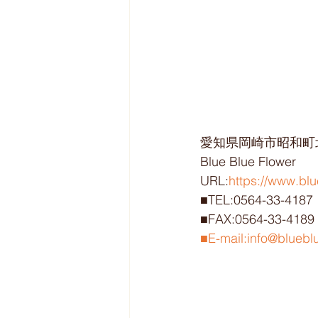
愛知県岡崎市昭和町北
Blue Blue Flower
URL:
https://www.blu
■TEL:0564-33-4187
■FAX:0564-33-4189
■E-mail:info@bluebl