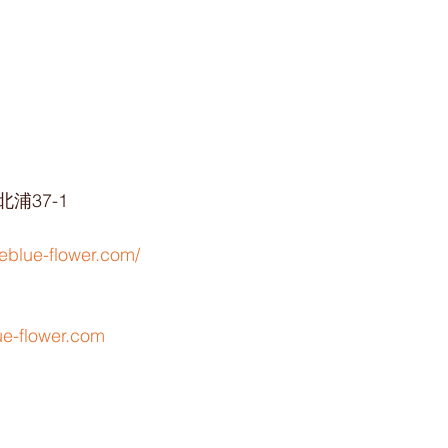
浦37-1
eblue-flower.com/
ue-flower.com