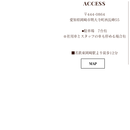
ACCESS
〒444-0864
​愛知県岡崎市明大寺町西長峰55
■​
駐車場 7台有
​※社用車とスタッフの車も停める場合有
​■名鉄東岡崎駅より徒歩12分
MAP