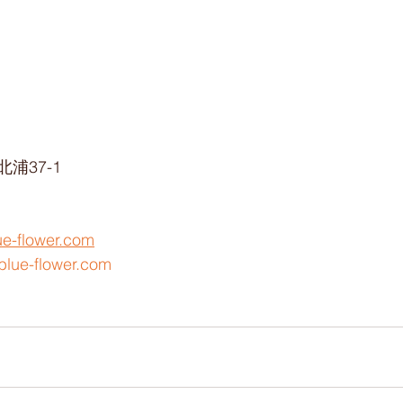
浦37-1
ue-flower.com
blue-flower.com