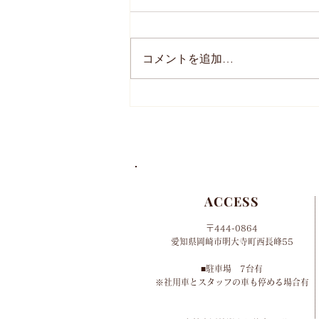
コメントを追加…
2024年 母の日のオーダー
について
ACCESS
〒444-0864
​愛知県岡崎市明大寺町西長峰55
■​
駐車場 7台有
​※社用車とスタッフの車も停める場合有