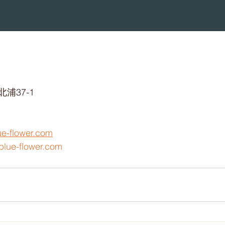
浦37-1
ue-flower.com
blue-flower.com