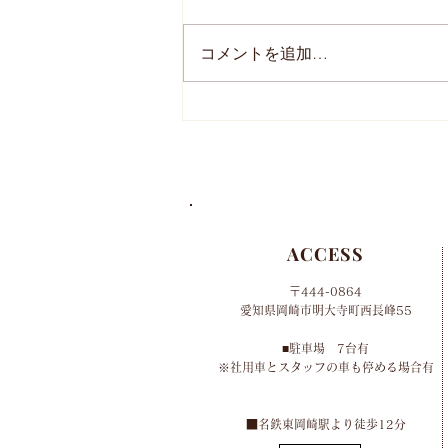
コメントを追加…
2024年 母の日のオーダー
について
ACCESS
〒444-0864
​愛知県岡崎市明大寺町西長峰55
■​
駐車場 7台有
​※社用車とスタッフの車も停める場合有
​■名鉄東岡崎駅より徒歩12分