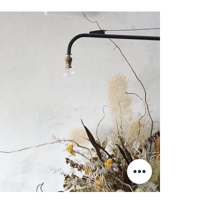
常営業時間…open11:00-close19:00 ︎定休日…火水
. ︎定休日以外の休みと営業時間変更 ↓↓↓ 7日(土)…
open12:00-close19:00 8日(日)…終日close(ご予約
のみ受付)...